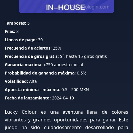
Tambores:
5
Filas:
3
Líneas de pago:
30
Frecuencia de aciertos:
25%
Frecuencia de giros gratis:
Sí, hasta 15 giros gratis
Ganancia máxima:
x750 apuesta inicial
Probabilidad de ganancia máxima:
0.5%
Volatilidad:
Alta
Apuesta mínima - máxima:
0.5 - 500 MXN
Fecha de lanzamiento:
2024-04-10
Lucky Colour es una aventura llena de colores
vibrantes y grandes oportunidades para ganar. Este
juego ha sido cuidadosamente desarrollado para