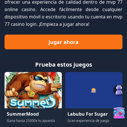
ofrecer una experiencia de calidad dentro de mvp 77
online casino. Accede fácilmente desde cualquier
dispositivo móvil o escritorio usando tu cuenta en mvp
77 casino login. ¡Empieza a jugar ahora!
Jugar ahora
Prueba estos juegos
🎰
SummerMood
Labubu For Sugar
Gana hasta 25000x tu apuesta
Gran experiencia de juego