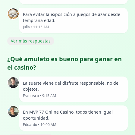
Para evitar la exposición a juegos de azar desde
temprana edad.
Julia • 11:15 AM
Ver más respuestas
¿Qué amuleto es bueno para ganar en
el casino?
La suerte viene del disfrute responsable, no de
objetos.
Francisco • 9:15 AM
En MVP 77 Online Casino, todos tienen igual
oportunidad.
Eduardo • 10:00 AM