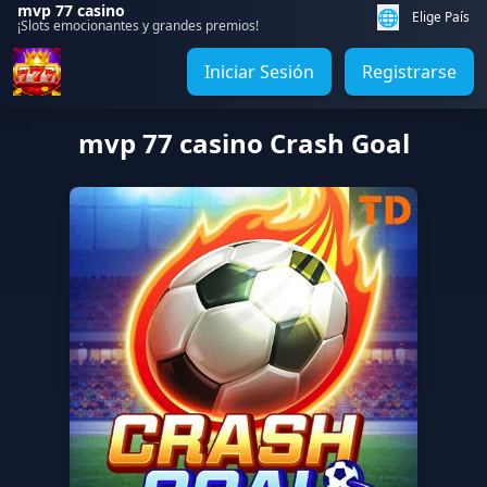
mvp 77 casino
🌐
Elige País
¡Slots emocionantes y grandes premios!
Iniciar Sesión
Registrarse
mvp 77 casino Crash Goal