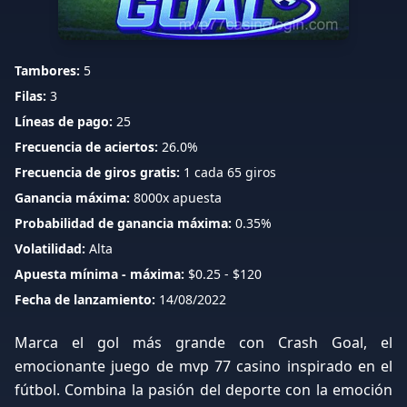
Tambores:
5
Filas:
3
Líneas de pago:
25
Frecuencia de aciertos:
26.0%
Frecuencia de giros gratis:
1 cada 65 giros
Ganancia máxima:
8000x apuesta
Probabilidad de ganancia máxima:
0.35%
Volatilidad:
Alta
Apuesta mínima - máxima:
$0.25 - $120
Fecha de lanzamiento:
14/08/2022
Marca el gol más grande con Crash Goal, el
emocionante juego de mvp 77 casino inspirado en el
fútbol. Combina la pasión del deporte con la emoción